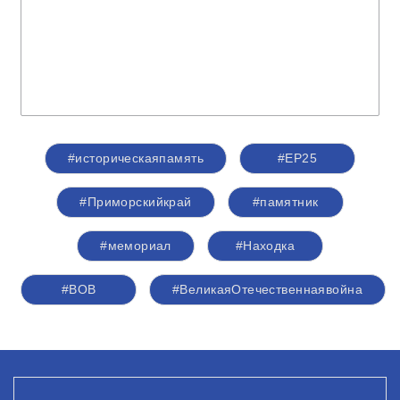
#историческаяпамять
#ЕР25
#Приморскийкрай
#памятник
#мемориал
#Находка
#ВОВ
#ВеликаяОтечественнаявойна