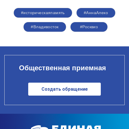
#историческаяпамять
#АннаАлеко
#Владивосток
#Росквиз
Общественная приемная
Создать обращение