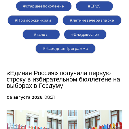
#старшеепоколение
#ЕР25
#Приморскийкрай
#летниевечеравпарке
#танцы
#Владивосток
#НароднаяПрограмма
«Единая Россия» получила первую
строку в избирательном бюллетене на
выборах в Госдуму
06 августа 2026,
08:21