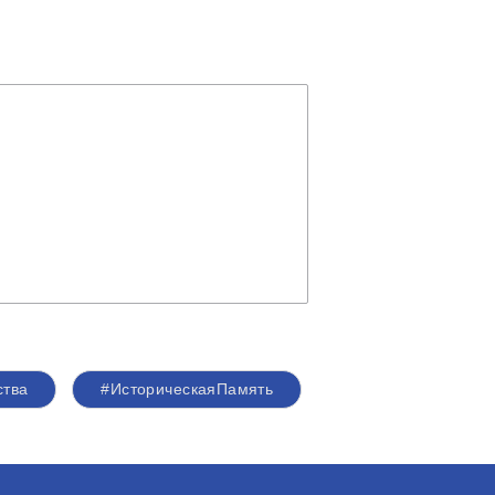
ства
#ИсторическаяПамять