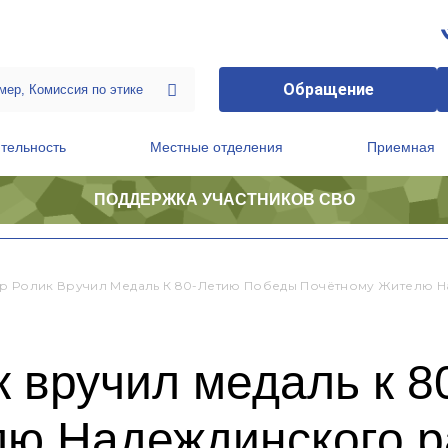
Обращение
тельность
Местные отделения
Приемная
ПОДДЕРЖКА УЧАСТНИКОВ СВО
ственной приемной Председателя Партии
Президиум регионального политического совета
р Ролик Вручил Медаль К 80-Летию Победы Почётному Жителю Н
к вручил медаль к 
лю Надеждинского 