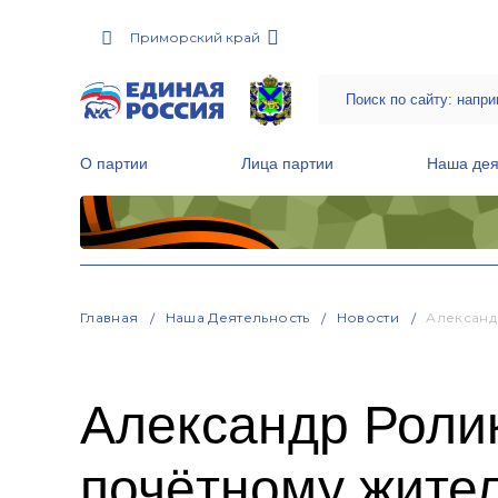
Приморский край
О партии
Лица партии
Наша дея
Местные общественные приемные Партии
Руководитель Региональной обще
Народная программа «Единой России»
Главная
Наша Деятельность
Новости
Александ
Александр Роли
почётному жите