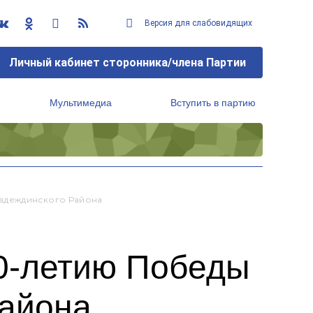
Версия для слабовидящих
Личный кабинет сторонника/члена Партии
Мультимедиа
Вступить в партию
Региональный исполнительный комитет
адеждинского Района
80-летию Победы
района