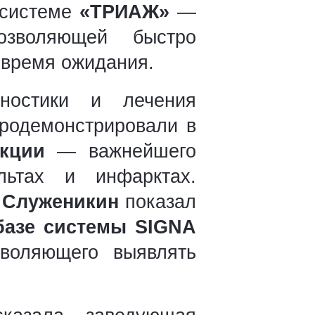
 системе
«ТРИАЖ»
—
озволяющей быстро
 время ожидания.
гностики и лечения
родемонстрировали в
акции
— важнейшего
льтах и инфарктах.
 Служеникин
показал
базе системы SIGNA
воляющего выявлять