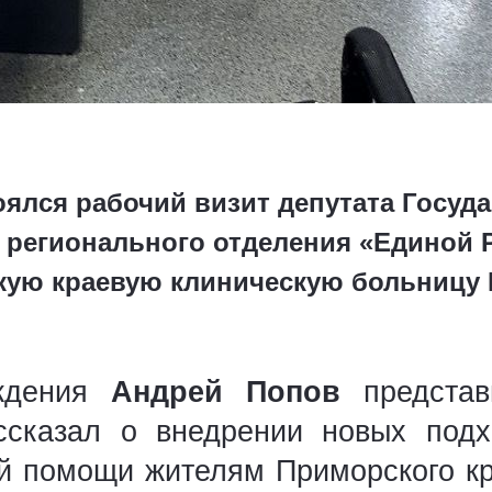
оялся рабочий визит депутата Госуд
я регионального отделения «Единой 
кую краевую клиническую больницу
еждения
Андрей Попов
представ
ссказал о внедрении новых подх
й помощи жителям Приморского к