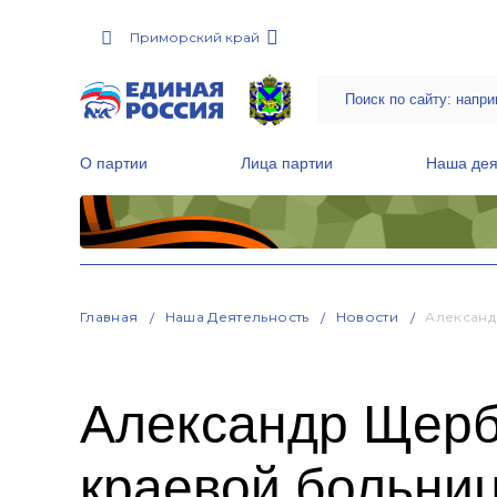
Приморский край
О партии
Лица партии
Наша дея
Местные общественные приемные Партии
Руководитель Региональной обще
Народная программа «Единой России»
Главная
Наша Деятельность
Новости
Александ
Александр Щерб
краевой больни