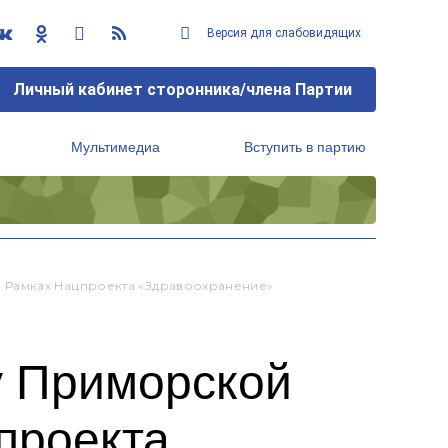
Версия для слабовидящих
Личный кабинет сторонника/члена Партии
Мультимедиа
Вступить в партию
Региональный исполнительный комитет
 Рамках Нацпроекта «Здравоохранение»
у Приморской
проекта