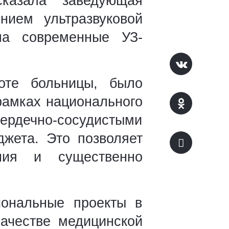
сказала заведующая
нием ультразвуковой
ла современные УЗ-
боте больницы, было
рамках национального
ердечно-сосудистыми
джета. Это позволяет
ния и существенно
иональные проекты в
качестве медицинской