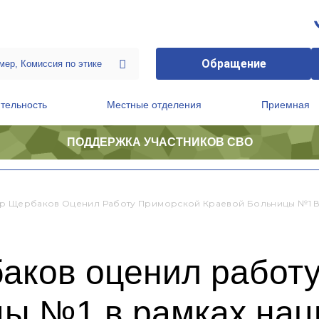
Обращение
тельность
Местные отделения
Приемная
ПОДДЕРЖКА УЧАСТНИКОВ СВО
ственной приемной Председателя Партии
Президиум регионального политического совета
р Щербаков Оценил Работу Приморской Краевой Больницы №1 В
аков оценил работ
цы №1 в рамках нац