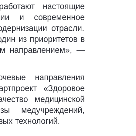
аботают настоящие
гии и современное
одернизации отрасли.
дин из приоритетов в
им направлением», —
ючевые направления
ртпроект «Здоровое
чество медицинской
азы медучреждений,
ых технологий.