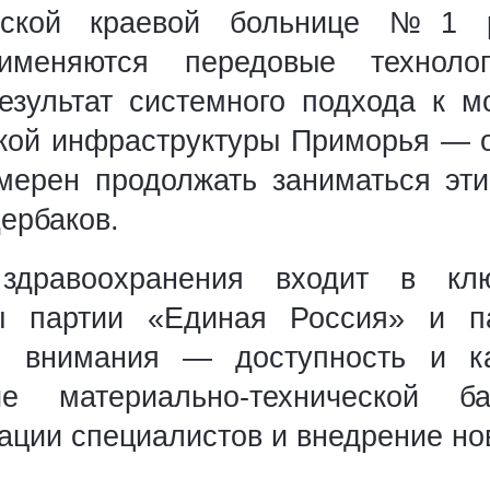
ской краевой больнице №1 р
рименяются передовые техноло
езультат системного подхода к м
ой инфраструктуры Приморья — о
амерен продолжать заниматься эт
ербаков.
здравоохранения входит в кл
ы партии «Единая Россия» и па
е внимания — доступность и ка
е материально-технической б
ции специалистов и внедрение нов