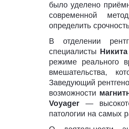
было уделено приём
современной мето
определить срочност
В отделении рентг
специалисты
Никита
режиме реального 
вмешательства, ко
Заведующий рентген
возможности
магнит
Voyager
— высокотех
патологии на самых р