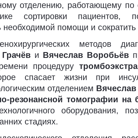
ному отделению, работающему по
дике сортировки пациентов, п
ь необходимой помощи и сократить
енохирургических методов диа
 Грачёв
и
Вячеслав Воробьёв
п
времени процедуру
тромбоэкстр
торое спасает жизни при инсу
ологическим отделением
Вячеслав
но-резонансной томографии на 
нологичного оборудования, поз
анних стадиях.