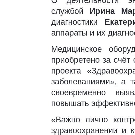
О деятельности эн
службой
Ирина Ма
диагностики
Екатер
аппараты и их диагно
Медицинское оборуд
приобретено за счёт
проекта «Здравоохр
заболеваниями», а т
своевременно выя
повышать эффективно
«Важно лично контр
здравоохранении и к