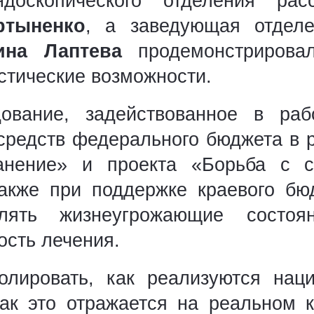
доскопического отделения рас
ртыненко
, а заведующая отделе
ина Лаптева
продемонстрирова
стические возможности.
ование, задействованное в ра
 средств федерального бюджета в 
анение» и проекта «Борьба с с
акже при поддержке краевого бю
влять жизнеугрожающие состоя
сть лечения.
олировать, как реализуются нац
ак это отражается на реальном 