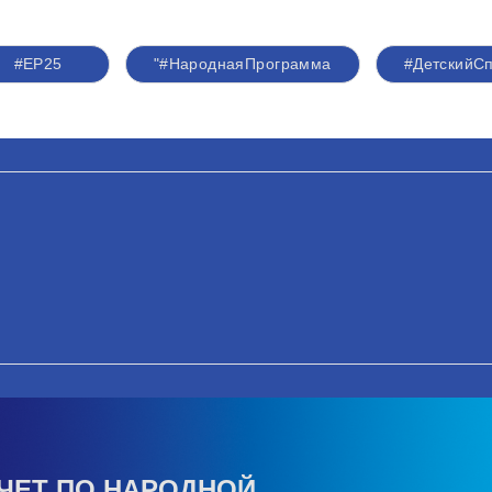
#ЕР25
"#НароднаяПрограмма
#ДетскийС
ЧЕТ ПО НАРОДНОЙ