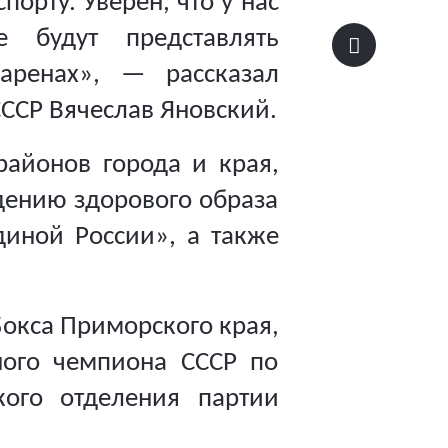
орту. Уверен, что у нас
е будут представлять
аренах»
,
—
рассказал
СССР Вячеслав Яновский
.
айонов города и края,
дению здорового образа
иной России», а также
окса Приморского края,
ного чемпиона СССР по
ого отделения партии