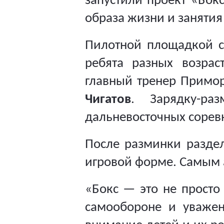
запустили проект «Бок
образа жизни и занятия
Пилотной площадкой ст
ребята разных возра
главный тренер
Примо
Чигатов
. Зарядку-ра
дальневосточных сорев
После разминки разде
игровой форме. Самым 
«Бокс
—
это не просто
самообороне и уважен