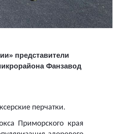
сии» представители
микрорайона Фанзавод
ксерские перчатки.
бокса Приморского края