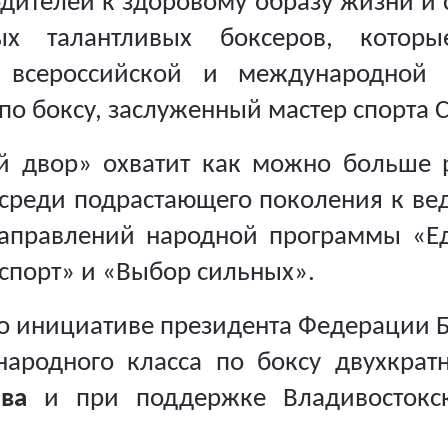
дителей к здоровому образу жизни и сп
х талантливых боксеров, которы
всероссийской и международной 
о боксу, заслуженный мастер спорта 
й двор» охватит как можно больше р
 среди подрастающего поколения к ве
аправлений народной программы «Ед
спорт» и «Выбор сильных».
 инициативе президента Федерации Б
народного класса по боксу двухкрат
ва
и при поддержке Владивостокск