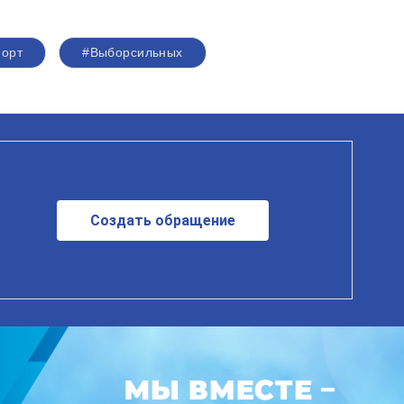
порт
#Выборсильных
Создать обращение