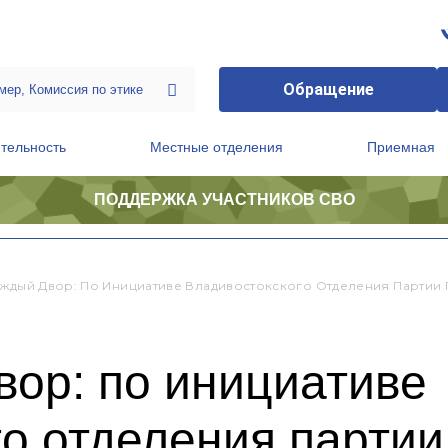
Обращение
тельность
Местные отделения
Приемная
ПОДДЕРЖКА УЧАСТНИКОВ СВО
ственной приемной Председателя Партии
Президиум регионального политического совета
аждый Двор: По Инициативе Владивостокского Отделения Парти
вор: по инициативе
го отделения парти