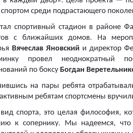
с в каждый двор». Цель проекта
—
п
 спортом среди подрастающего поколен
ал спортивный стадион в районе Фа
стов с ближайших домов. На меропр
рья
Вячеслав Яновский
и
директор Ф
зминку провел неоднократный п
нований по боксу
Богдан Веретельник
лившись на пары ребята отрабатывал
активным ребятам спортсмены вручили
 вид спорта, это целая философия, ко
ию к сопернику. Мы надеемся, что 