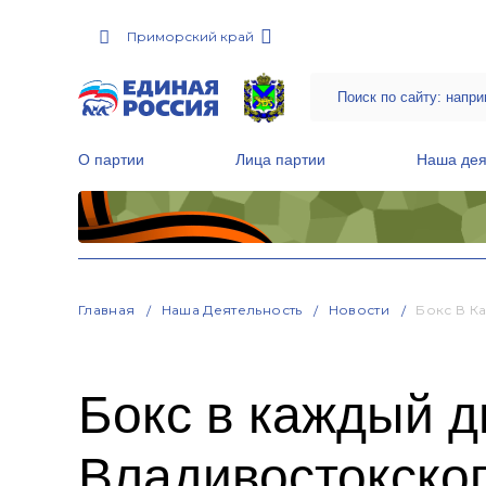
Приморский край
О партии
Лица партии
Наша дея
Местные общественные приемные Партии
Руководитель Региональной обще
Народная программа «Единой России»
Главная
Наша Деятельность
Новости
Бокс В К
Бокс в каждый д
Владивостокско