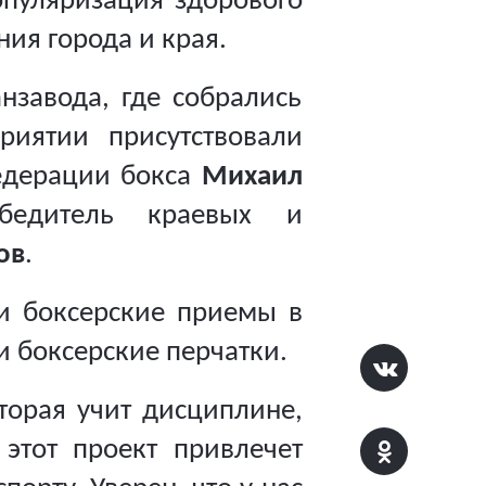
опуляризация здорового
ия города и края.
нзавода, где собрались
иятии присутствовали
едерации бокса
Михаил
обедитель краевых и
ов
.
и боксерские приемы в
 боксерские перчатки.
торая учит дисциплине,
этот проект привлечет