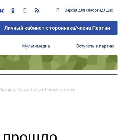
Версия для слабовидящих
Личный кабинет сторонника/члена Партии
Мультимедиа
Вступить в партию
Региональный исполнительный комитет
и Прошло Спортивное Мероприятие
и прошло