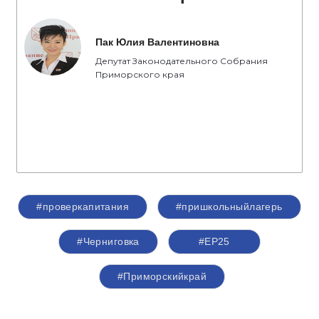
Пак Юлия Валентиновна
Депутат Законодательного Собрания
Приморского края
#проверкапитания
#пришкольныйлагерь
#Черниговка
#ЕР25
#Приморскийкрай