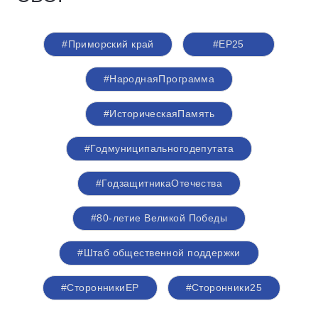
#Приморский край
#ЕР25
#НароднаяПрограмма
#ИсторическаяПамять
#Годмуниципальногодепутата
#ГодзащитникаОтечества
#80-летие Великой Победы
#Штаб общественной поддержки
#СторонникиЕР
#Сторонники25