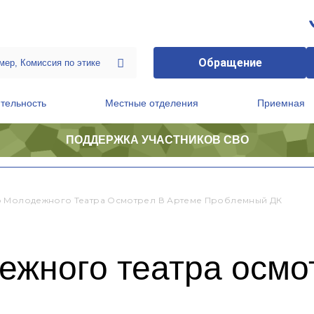
Обращение
тельность
Местные отделения
Приемная
ПОДДЕРЖКА УЧАСТНИКОВ СВО
ственной приемной Председателя Партии
Президиум регионального политического совета
 Молодежного Театра Осмотрел В Артеме Проблемный ДК
ежного театра осмо