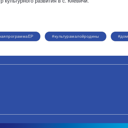
 культурного развития в с. Кневичи.
наяпрограммаЕР
#культурамалойродины
#дом