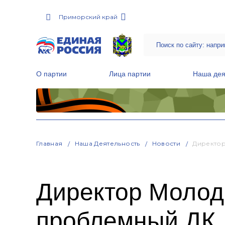
Приморский край
О партии
Лица партии
Наша дея
Местные общественные приемные Партии
Руководитель Региональной обще
Народная программа «Единой России»
Главная
Наша Деятельность
Новости
Директор
Директор Молод
проблемный ДК