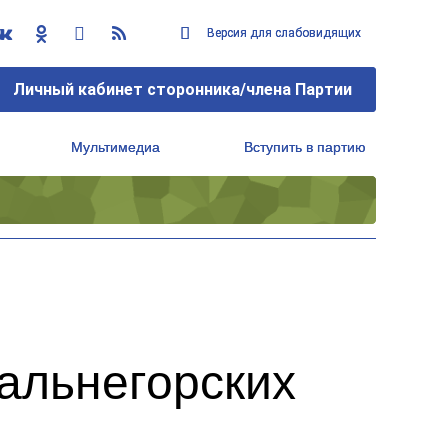
Версия для слабовидящих
Версия для слабовидящих
Личный кабинет сторонника/члена Партии
Личный кабинет сторонника/члена Партии
Мультимедиа
Мультимедиа
Вступить в партию
Вступить в партию
Региональный исполнительный комитет
Региональный исполнительный комитет
дальнегорских