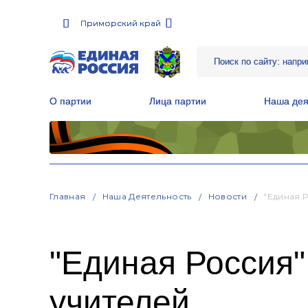
Приморский край
Приморский край
О партии
О партии
Лица партии
Лица партии
Наша дея
Наша дея
Местные общественные приемные Партии
Местные общественные приемные Партии
Руководитель Региональной обще
Руководитель Региональной обще
Народная программа «Единой России»
Народная программа «Единой России»
Главная
Наша Деятельность
Новости
"Единая 
"Единая Россия"
учителей