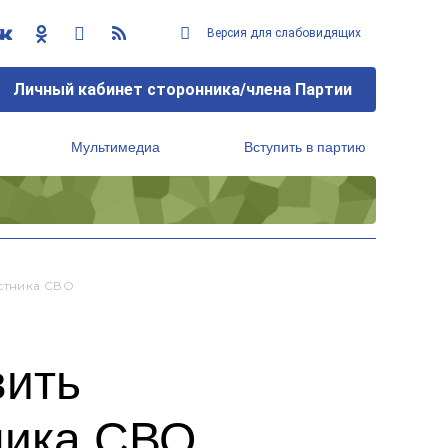
Версия для слабовидящих
Личный кабинет сторонника/члена Партии
Мультимедиа
Вступить в партию
Региональный исполнительный комитет
стника СВО
вить
ника СВО