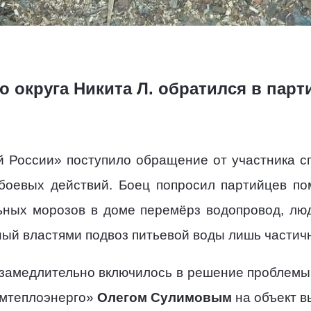
о округа Никита Л. обратился в пар
й России» поступило обращение от участника с
боевых действий. Боец попросил партийцев по
ьных морозов в доме перемёрз водопровод, лю
ый властями подвоз питьевой воды лишь частичн
замедлительно включилось в решение проблемы
имтеплоэнерго»
Олегом Сулимовым
на объект в