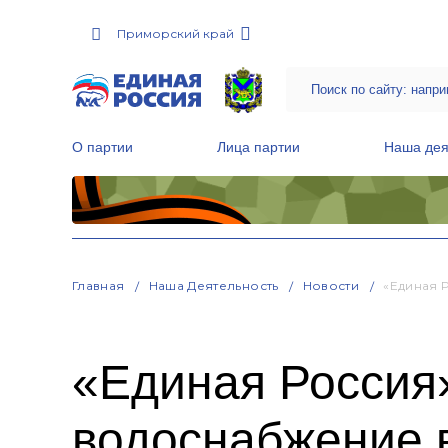
Приморский край
О партии
Лица партии
Наша дея
Местные общественные приемные Партии
Руководитель Региональной обще
Народная программа «Единой России»
Главная
Наша Деятельность
Новости
«Единая 
«Единая Россия
водоснабжение 