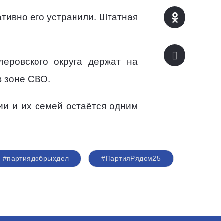
тивно его устранили. Штатная
леровского округа держат на
в зоне СВО.
ии и их семей остаётся одним
#партиядобрыхдел
#ПартияРядом25