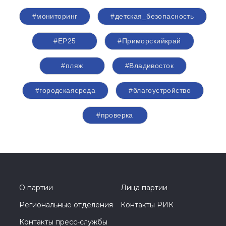
#мониторинг
#детская_безопасность
#ЕР25
#Приморскийкрай
#пляж
#Владивосток
#городскаясреда
#благоустройство
#проверка
О партии
Лица партии
Региональные отделения
Контакты РИК
Контакты пресс-службы