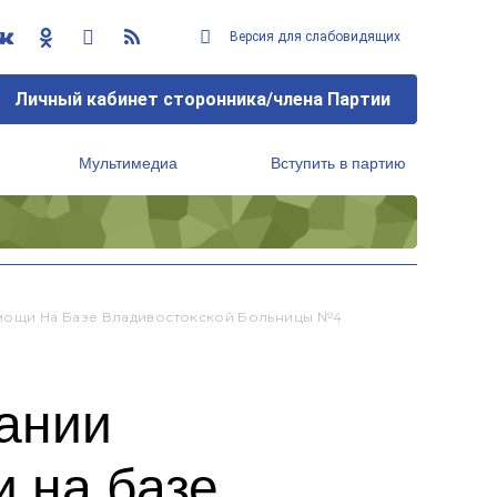
Версия для слабовидящих
Личный кабинет сторонника/члена Партии
Мультимедиа
Вступить в партию
Региональный исполнительный комитет
мощи На Базе Владивостокской Больницы №4
зании
 на базе