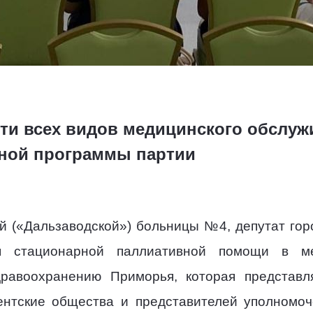
и всех видов медицинского обслуж
дной программы партии
ой («Дальзаводской») больницы №4, депутат го
я стационарной паллиативной помощи в м
дравоохранению Приморья, которая представл
ентские общества и представителей уполномоч