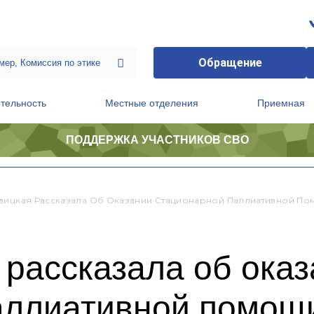
Обращение
тельность
Местные отделения
Приемная
ПОДДЕРЖКА УЧАСТНИКОВ СВО
ственной приемной Председателя Партии
Президиум регионального политического совета
вицкая Рассказала Об Оказании Стационарной Паллиативной По
рассказала об ока
аллиативной помощи