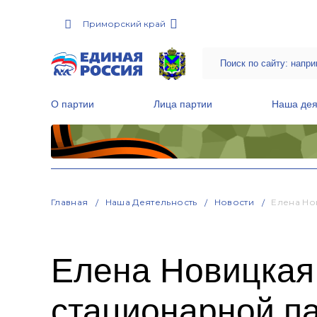
Приморский край
О партии
Лица партии
Наша дея
Местные общественные приемные Партии
Руководитель Региональной обще
Народная программа «Единой России»
Главная
Наша Деятельность
Новости
Елена Но
Елена Новицкая 
стационарной п