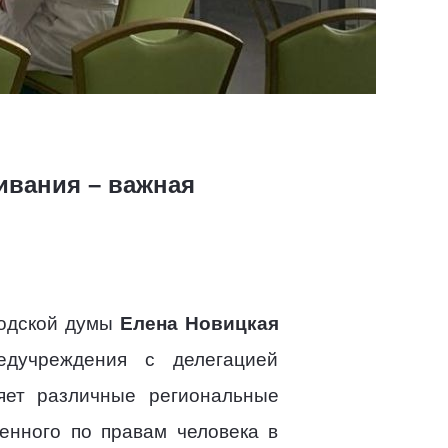
ивания – важная
родской думы
Елена Новицкая
едучреждения с делегацией
яет различные региональные
енного по правам человека в