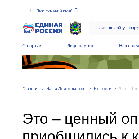
Приморский край
О партии
Лица партии
Наша дея
Местные общественные приемные Партии
Руководитель Региональной обще
Народная программа «Единой России»
Главная
Наша Деятельность
Новости
Это – Це
Это – ценный оп
приобщились к к