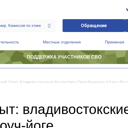
Обращение
тельность
Местные отделения
Приемная
ПОДДЕРЖКА УЧАСТНИКОВ СВО
ственной приемной Председателя Партии
Президиум регионального политического совета
нный Опыт: Владивостокские Волонтеры Приобщились К Коуч-Йог
ыт: владивостокски
оуч-йоге