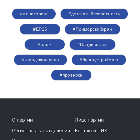
#мониторинг
#детская_безопасность
#ЕР25
#Приморскийкрай
#пляж
#Владивосток
#городскаясреда
#благоустройство
#проверка
О партии
Лица партии
Региональные отделения
Контакты РИК