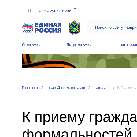
Приморский край
О партии
Лица партии
Наша дея
Местные общественные приемные Партии
Руководитель Региональной обще
Народная программа «Единой России»
Главная
Наша Деятельность
Новости
К Приему
К приему гражда
формальностей