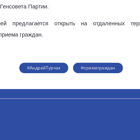
 Генсовета Партии.
й предлагается открыть на отдаленных терр
приема граждан.
#АндрейТурчак
#приемграждан