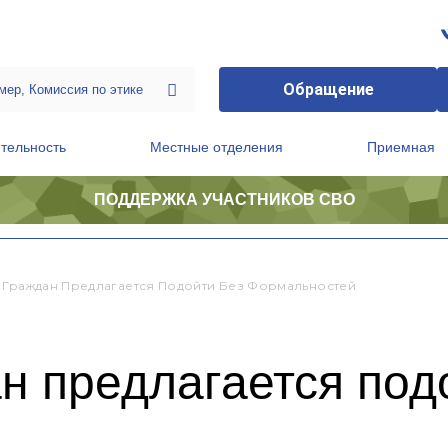
Обращение
тельность
Местные отделения
Приемная
ПОДДЕРЖКА УЧАСТНИКОВ СВО
ственной приемной Председателя Партии
Президиум регионального политического совета
 Граждан Предлагается Подойти Без Формальностей
н предлагается под