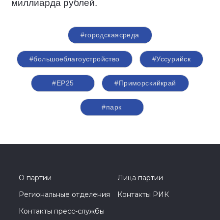
миллиарда рублей.
#городскаясреда
#большоеблагоустройство
#Уссурийск
#ЕР25
#Приморскийкрай
#парк
О партии
Лица партии
Региональные отделения
Контакты РИК
Контакты пресс-службы