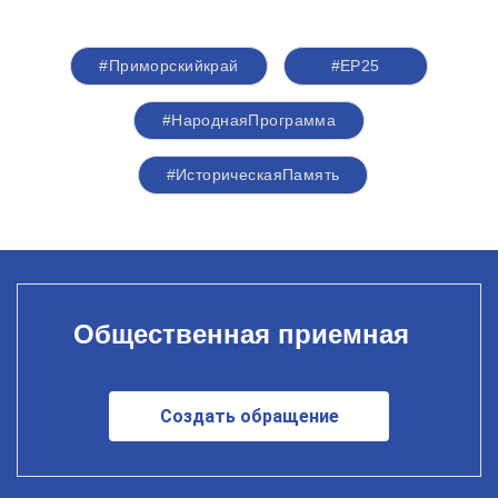
#Приморскийкрай
#ЕР25
#НароднаяПрограмма
#ИсторическаяПамять
Общественная приемная
Создать обращение