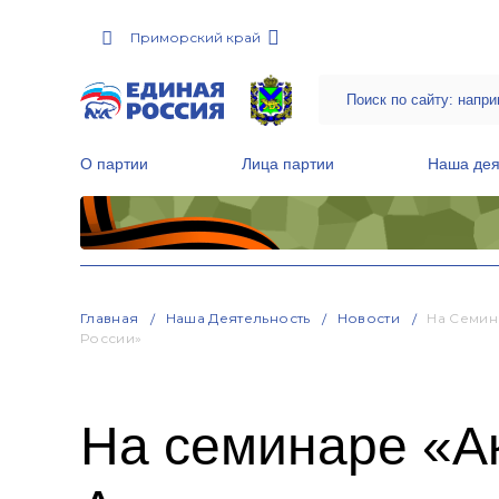
Приморский край
О партии
Лица партии
Наша дея
Местные общественные приемные Партии
Руководитель Региональной обще
Народная программа «Единой России»
Главная
Наша Деятельность
Новости
На Семин
России»
На семинаре «А