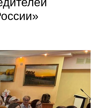
едителей
России»