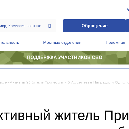
Обращение
тельность
Местные отделения
Приемная
ПОДДЕРЖКА УЧАСТНИКОВ СВО
ственной приемной Председателя Партии
Президиум регионального политического совета
аре «Активный Житель Приморья» В Арсеньеве Наградили Одног
ктивный житель При