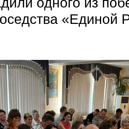
дили одного из поб
соседства «Единой 