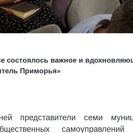
ве состоялось важное и вдохновля
итель Приморья»
ей представители семи муниц
общественных самоуправлений 