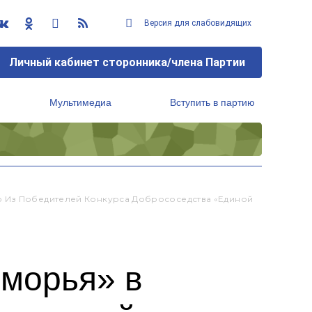
Версия для слабовидящих
Личный кабинет сторонника/члена Партии
Мультимедиа
Вступить в партию
Региональный исполнительный комитет
о Из Победителей Конкурса Добрососедства «Единой
морья» в