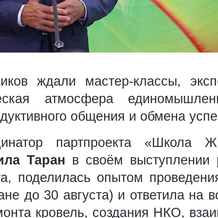
иков ждали мастер-классы, эксп
еская атмосфера единомышленн
одуктивного общения и обмена усп
динатор партпроекта «Школа 
ла Таран
в своём выступлении 
та, поделилась опытом проведени
ане до 30 августа) и ответила на 
монта кровель, создания НКО, вза