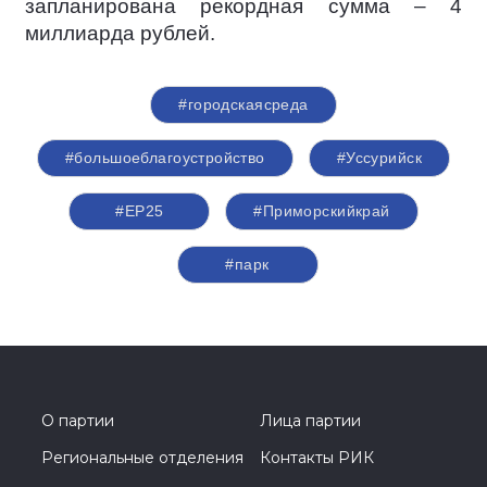
запланирована рекордная сумма – 4
миллиарда рублей.
#городскаясреда
#большоеблагоустройство
#Уссурийск
#ЕР25
#Приморскийкрай
#парк
О партии
Лица партии
Региональные отделения
Контакты РИК