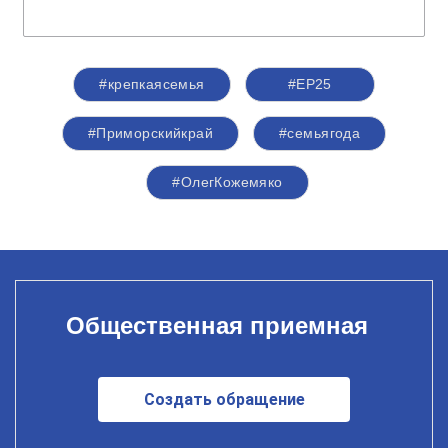
#крепкаясемья
#ЕР25
#Приморскийкрай
#семьягода
#ОлегКожемяко
Общественная приемная
Создать обращение