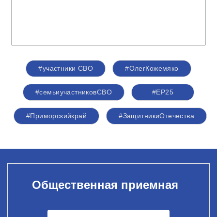
#участники СВО
#ОлегКожемяко
#семьиучастниковСВО
#ЕР25
#Приморскийкрай
#ЗащитникиОтечества
Общественная приемная