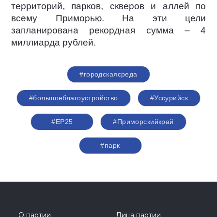
территорий, парков, скверов и аллей по
всему Приморью. На эти цели
запланирована рекордная сумма – 4
миллиарда рублей.
#городскаясреда
#большоеблагоустройство
#Уссурийск
#ЕР25
#Приморскийкрай
#парк
О партии
Лица партии