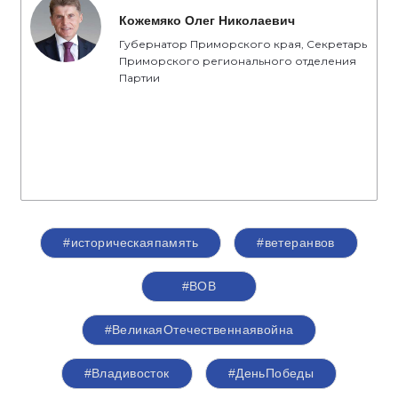
Кожемяко Олег Николаевич
Губернатор Приморского края, Секретарь
Приморского регионального отделения
Партии
#историческаяпамять
#ветеранвов
#ВОВ
#ВеликаяОтечественнаявойна
#Владивосток
#ДеньПобеды