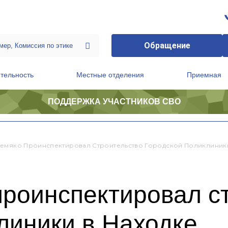
Обращение
тельность
Местные отделения
Приемная
ПОДДЕРЖКА УЧАСТНИКОВ СВО
ственной приемной Председателя Партии
Президиум регионального политического совета
емяко Проинспектировал Строительство Городской Поликлиники
проинспектировал с
линики в Находке