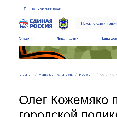
Приморский край
О партии
Лица партии
Наша дея
Местные общественные приемные Партии
Руководитель Региональной обще
Народная программа «Единой России»
Главная
Наша Деятельность
Новости
Олег Кож
Олег Кожемяко 
городской полик