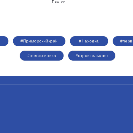
Партии
#Приморскийкрай
#Находка
#перв
#поликлиника
#строительство