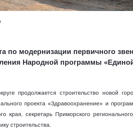
я
та по модернизации первичного звен
вления Народной программы «Единой
круге продолжается строительство новой гор
онального проекта «Здравоохранение» и програ
ого края, секретарь Приморского региональног
ку строительства.