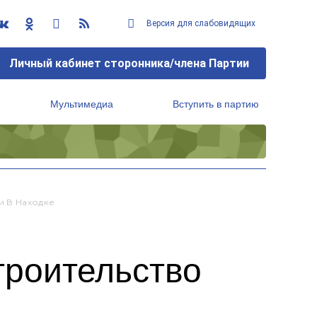
Версия для слабовидящих
Личный кабинет сторонника/члена Партии
Мультимедиа
Вступить в партию
Региональный исполнительный комитет
 В Находке
троительство