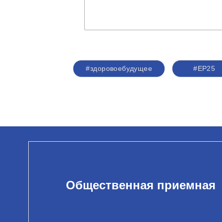
#здоровоебудущее
#ЕР25
Общественная приемная