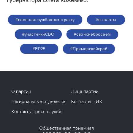
Губернатора Олега Кожемяко.
#военнаяслужбапоконтракту
#выплаты
#участникиСВО
#своихнебросаем
#ЕР25
#Приморскийкрай
О партии
Лица партии
Региональные отделения
Контакты РИК
Контакты пресс-службы
Общественная приемная