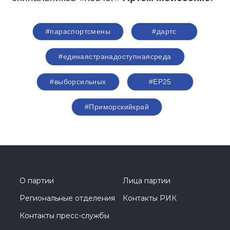
#параспортсмены
#дартс
#единаястранадоступнаясреда
#выборсильных
#ЕР25
#Приморскийкрай
О партии
Лица партии
Региональные отделения
Контакты РИК
Контакты пресс-службы