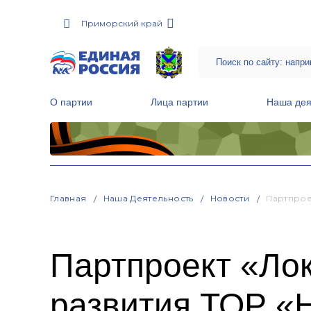
Приморский край
О партии
Лица партии
Наша дея
Местные общественные приемные Партии
Руководитель Региональной обще
Народная программа «Единой России»
Главная
Наша Деятельность
Новости
Партпрое
Партпроект «Ло
развития ТОР «