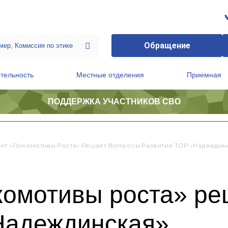
Обращение
тельность
Местные отделения
Приемная
ПОДДЕРЖКА УЧАСТНИКОВ СВО
ственной приемной Председателя Партии
Президиум регионального политического совета
кт «Локомотивы Роста» Решает Вопросы Развития ТОР «Надеждин
комотивы роста» ре
Надеждинская»