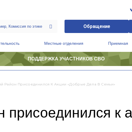
Обращение
тельность
Местные отделения
Приемная
ПОДДЕРЖКА УЧАСТНИКОВ СВО
ственной приемной Председателя Партии
Президиум регионального политического совета
й Район Присоединился К Акции «Добрые Дела В Семьи»
н присоединился к 