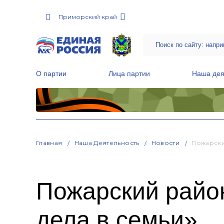
Приморский край
О партии
Лица партии
Наша дея
Местные общественные приемные Партии
Руководитель Региональной обще
Народная программа «Единой России»
Главная
Наша Деятельность
Новости
Пожарски
Пожарский райо
дела в семьи»