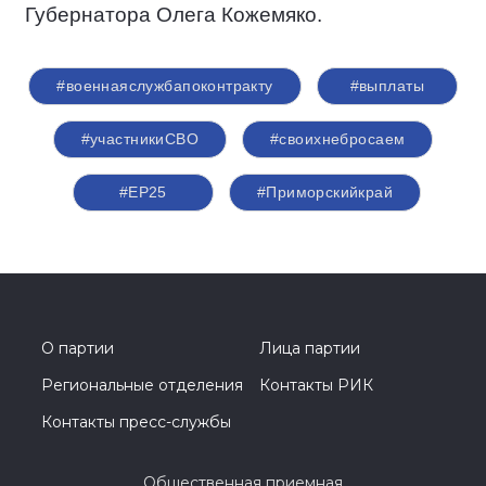
Губернатора Олега Кожемяко.
#военнаяслужбапоконтракту
#выплаты
#участникиСВО
#своихнебросаем
#ЕР25
#Приморскийкрай
О партии
Лица партии
Региональные отделения
Контакты РИК
Контакты пресс-службы
Общественная приемная