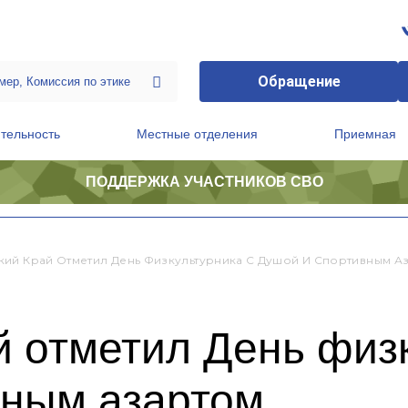
Обращение
тельность
Местные отделения
Приемная
ПОДДЕРЖКА УЧАСТНИКОВ СВО
ственной приемной Председателя Партии
Президиум регионального политического совета
ий Край Отметил День Физкультурника С Душой И Спортивным А
 отметил День физк
вным азартом