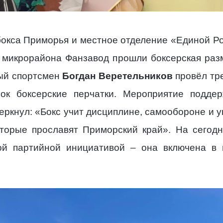
окса Приморья и местное отделение «Единой Р
 микрорайона Фанзавод прошли боксерская раз
ый спортсмен
Богдан Веретельников
провёл тре
рок боксерские перчатки. Мероприятие подде
черкнул: «Бокс учит дисциплине, самообороне и
оторые прославят Приморский край». На сегод
ой партийной инициативой – она включена в