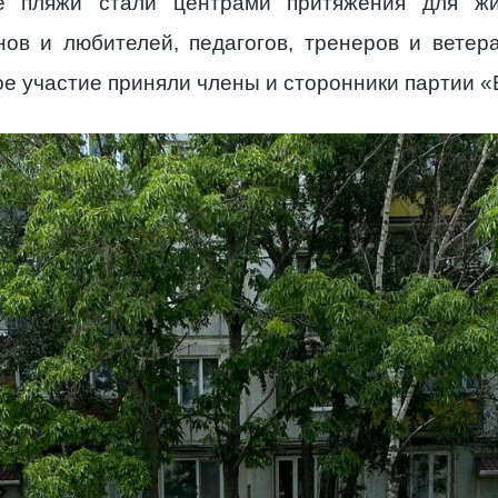
е пляжи стали центрами притяжения для жи
ов и любителей, педагогов, тренеров и ветера
е участие приняли члены и сторонники партии «