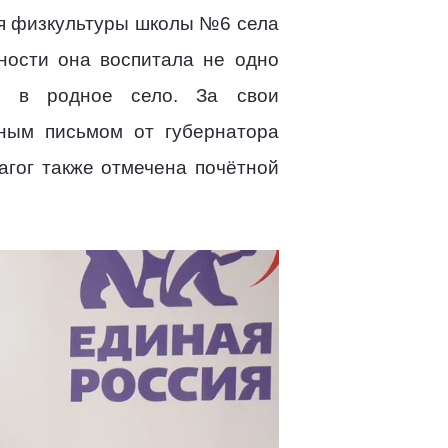
ля физкультуры школы №6 села
ьности она воспитала не одно
ся в родное село. За свои
ным письмом от губернатора
агог также отмечена почётной