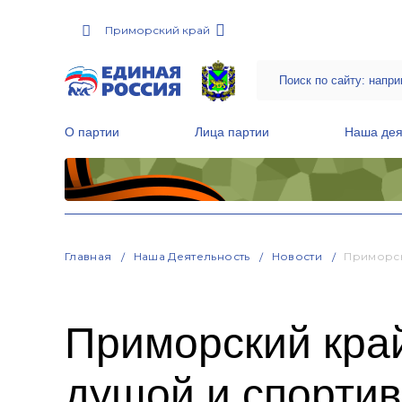
Приморский край
О партии
Лица партии
Наша дея
Местные общественные приемные Партии
Руководитель Региональной обще
Народная программа «Единой России»
Главная
Наша Деятельность
Новости
Приморск
Приморский край
душой и спорти