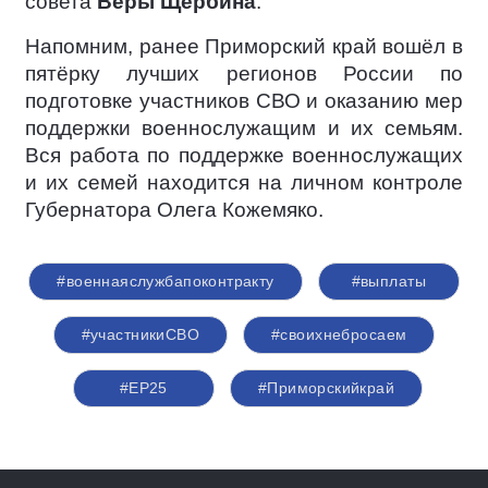
совета
Веры Щербина
.
Напомним, ранее Приморский край вошёл в
пятёрку лучших регионов России по
подготовке участников СВО и оказанию мер
поддержки военнослужащим и их семьям.
Вся работа по поддержке военнослужащих
и их семей находится на личном контроле
Губернатора Олега Кожемяко.
#военнаяслужбапоконтракту
#выплаты
#участникиСВО
#своихнебросаем
#ЕР25
#Приморскийкрай