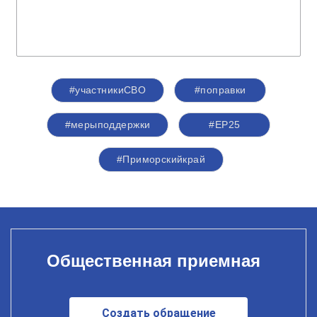
#участникиСВО
#поправки
#мерыподдержки
#ЕР25
#Приморскийкрай
Общественная приемная
Создать обращение