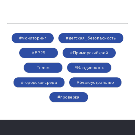
#мониторинг
#детская_безопасность
#ЕР25
#Приморскийкрай
#пляж
#Владивосток
#городскаясреда
#благоустройство
#проверка