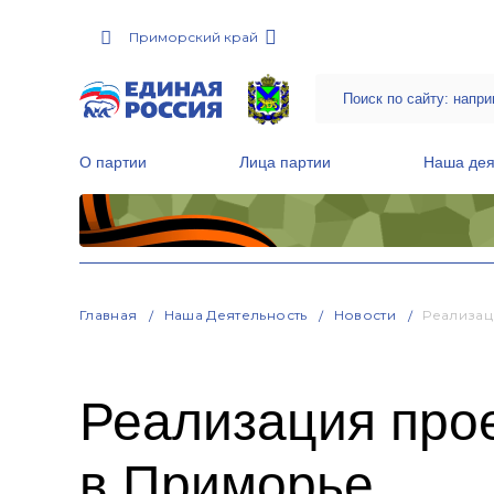
Приморский край
О партии
Лица партии
Наша дея
Местные общественные приемные Партии
Руководитель Региональной обще
Народная программа «Единой России»
Главная
Наша Деятельность
Новости
Реализац
Реализация про
в Приморье