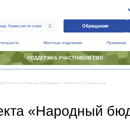
Обращение
тельность
Местные отделения
Приемная
ПОДДЕРЖКА УЧАСТНИКОВ СВО
ственной приемной Председателя Партии
Президиум регионального политического совета
ия Проекта «Народный Бюджет» Началась В Приморье
екта «Народный бю