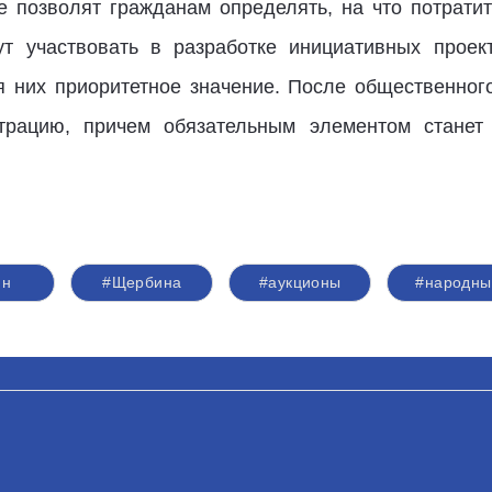
 позволят гражданам определять, нa что потрати
ут участвовать в разработке инициативных проек
 них приоритетное значение. После общественного
трацию, причем обязательным элементом станет
ин
#Щербина
#аукционы
#народны