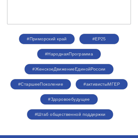
#Приморский край
#ЕР25
#НароднаяПрограмма
#ЖенскоеДвижениеЕдинойРоссии
#СтаршееПоколение
#активистыМГЕР
#Здоровоебудущее
#Штаб общественной поддержки