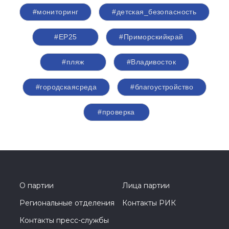
#мониторинг
#детская_безопасность
#ЕР25
#Приморскийкрай
#пляж
#Владивосток
#городскаясреда
#благоустройство
#проверка
О партии
Лица партии
Региональные отделения
Контакты РИК
Контакты пресс-службы