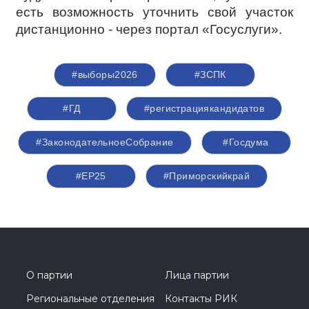
есть возможность уточнить свой участок
дистанционно - через портал «Госуслуги».
#выборы2026
#ЗСПК
#ГД
#регистрациякандидатов
#ЗаконодательноеСобрание
#Госдума
#ЕР25
#Приморскийкрай
О партии
Лица партии
Региональные отделения
Контакты РИК