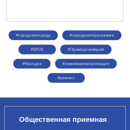
#городскаясреда
#народнаяпрограмма
#ЕР25
#Приморскийкрай
#Находка
#ливневаяканализация
#ремонт
Общественная приемная