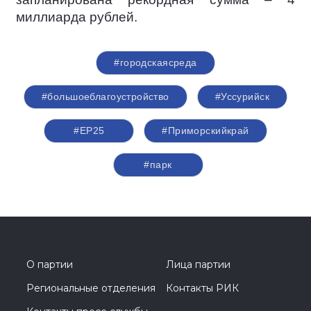
миллиарда рублей.
#городскаясреда
#большоеблагоустройство
#Уссурийск
#ЕР25
#Приморскийкрай
#парк
О партии
Лица партии
Региональные отделения
Контакты РИК