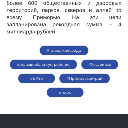
более 600 общественных и дворовых
территорий, парков, скверов и аллей по
всему Приморью. На эти цели
запланирована рекордная сумма – 4
миллиарда рублей.
#городскаясреда
#большоеблагоустройство
#Уссурийск
#ЕР25
#Приморскийкрай
#парк