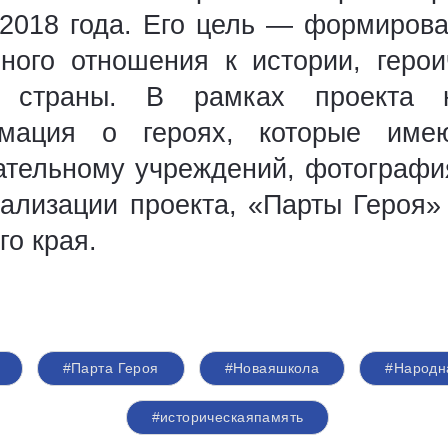
 2018 года. Его цель — формиров
ьного отношения к истории, геро
 страны. В рамках проекта 
мация о героях, которые имею
ательному учреждений, фотография
еализации проекта, «Парты Героя»
о края.
#Парта Героя
#Новаяшкола
#Народн
#историческаяпамять