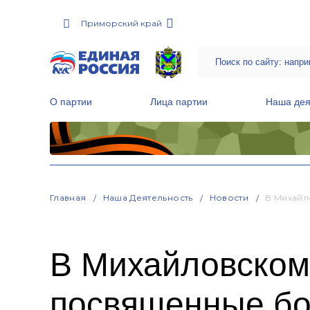
Приморский край
О партии
Лица партии
Наша дея
Местные общественные приемные Партии
Руководитель Региональной обще
Народная программа «Единой России»
Главная
Наша Деятельность
Новости
В Михайл
В Михайловском 
посвященные б