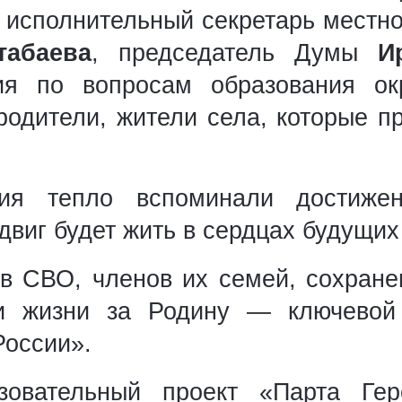
, исполнительный секретарь местн
абаева
, председатель Думы
И
ния по вопросам образования о
 родители, жители села, которые п
ия тепло вспоминали достиже
одвиг будет жить в сердцах будущих
в СВО, членов их семей, сохране
и жизни за Родину — ключевой
оссии».
зовательный проект «Парта Ге