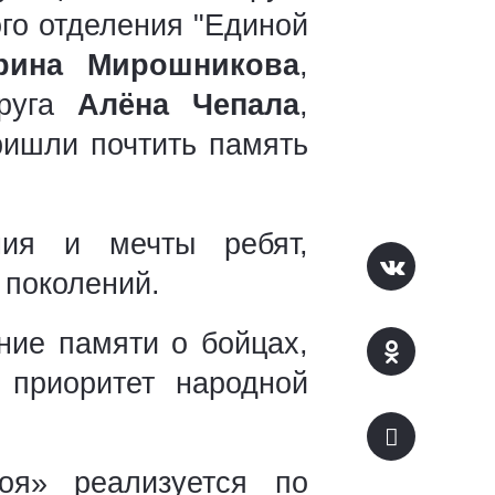
ого отделения "Единой
рина Мирошникова
,
круга
Алёна Чепала
,
ришли почтить память
ния и мечты ребят,
 поколений.
ние памяти о бойцах,
 приоритет народной
роя» реализуется по