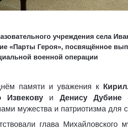
разовательного учреждения села Ива
ие «Парты Героя», посвящённое вып
ециальной военной операции
днём памяти и уважения к
Кирил
ю Извекову
и
Денису Дубине
—
ами мужества и патриотизма для с
ствовали глава Михайловского м