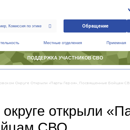
Обращение
тельность
Местные отделения
Приемная
ПОДДЕРЖКА УЧАСТНИКОВ СВО
ственной приемной Председателя Партии
Президиум регионального политического совета
овском Округе Открыли «Парты Героя», Посвященные Бойцам С
округе открыли «Па
ойцам СВО