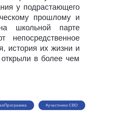
ания у подрастающего
ическому прошлому и
на школьной парте
т непосредственное
, история их жизни и
 открыли в более чем
аяПрограмма
#участники СВО