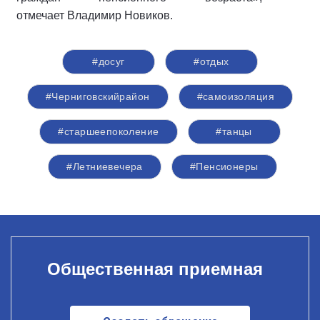
отмечает Владимир Новиков.
#досуг
#отдых
#Черниговскийрайон
#самоизоляция
#старшеепоколение
#танцы
#Летниевечера
#Пенсионеры
Общественная приемная