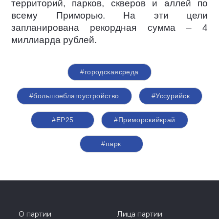
территорий, парков, скверов и аллей по
всему Приморью. На эти цели
запланирована рекордная сумма – 4
миллиарда рублей.
#городскаясреда
#большоеблагоустройство
#Уссурийск
#ЕР25
#Приморскийкрай
#парк
О партии
Лица партии