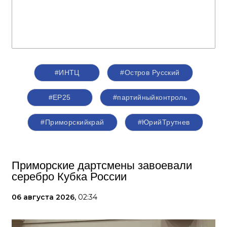
#ИНТЦ
#Остров Русский
#ЕР25
#партийныйконтроль
#Приморскийкрай
#ЮрийТрутнев
Приморские дартсмены завоевали
серебро Кубка России
06 августа 2026,
02:34