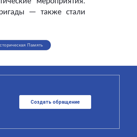
тические мероприятия.
бригады
—
также стали
сторическая Память
Создать обращение