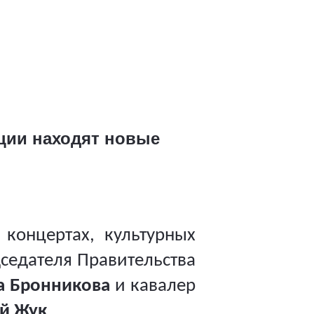
ции находят новые
концертах, культурных
дседателя Правительства
а Бронникова
и кавалер
й Жук
.