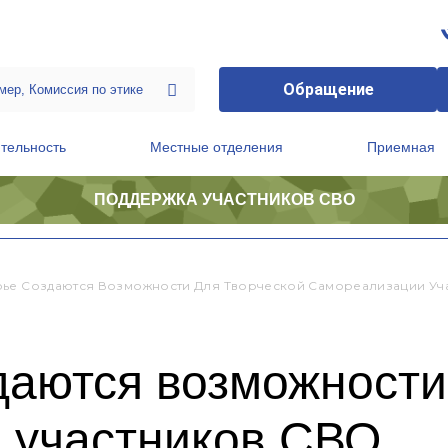
Обращение
тельность
Местные отделения
Приемная
ПОДДЕРЖКА УЧАСТНИКОВ СВО
ственной приемной Председателя Партии
Президиум регионального политического совета
ье Создаются Возможности Для Творческой Самореализации Уч
даются возможности
 участников СВО