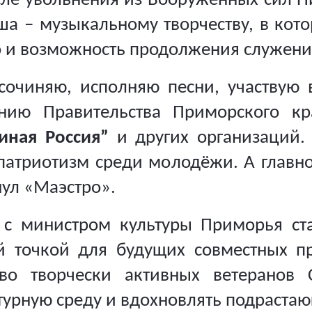
ле увольнения из Вооружённых сил Ни
ша – музыкальному творчеству, в кот
о и возможность продолжения служения
очиняю, исполняю песни, участвую 
ению Правительства Приморского кр
иная Россия”
и других организаций. 
атриотизм среди молодёжи. А главн
нул «Маэстро».
 с министром культуры Приморья ст
й точкой для будущих совместных пр
во творчески активных ветеранов 
турную среду и вдохновлять подраста