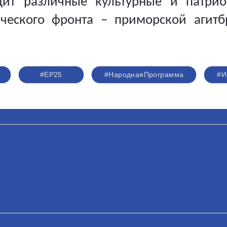
дит различные культурные и патрио
ческого фронта – приморской агит
#ЕР25
#НароднаяПрограмма
#И