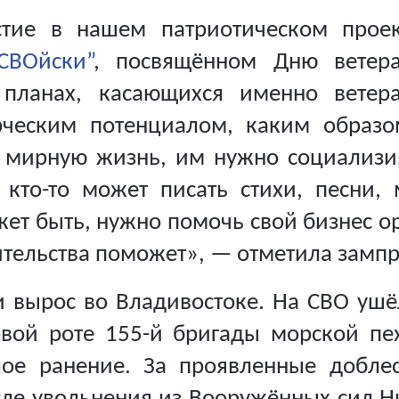
стие в нашем патриотическом проек
СВОйски”
, посвящённом Дню ветера
планах, касающихся именно ветера
рческим потенциалом, каким образо
 мирную жизнь, им нужно социализиро
 кто-то может писать стихи, песни,
жет быть, нужно помочь свой бизнес о
ительства поможет», — отметила зампр
 вырос во Владивостоке. На СВО уш
овой роте 155-й бригады морской пе
лое ранение. За проявленные доблес