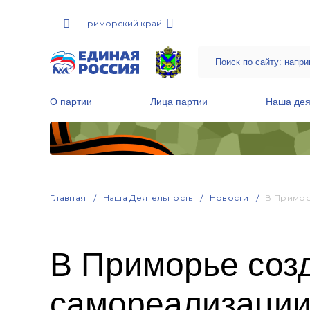
Приморский край
О партии
Лица партии
Наша дея
Местные общественные приемные Партии
Руководитель Региональной обще
Народная программа «Единой России»
Главная
Наша Деятельность
Новости
В Примор
В Приморье соз
самореализации