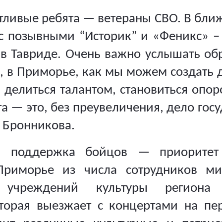
антливые ребята — ветераны СВО. В б
 с позывными “Историк” и «Феникс» –
в Тавриде. Очень важно услышать обр
 в Приморье, как мы можем создать д
, делиться талантом, становиться опор
та — это, без преувеличения, дело гос
 Бронникова.
я поддержка бойцов — приоритет
риморье из числа сотрудников мин
учреждений культуры региона с
торая выезжает с концертами на пе