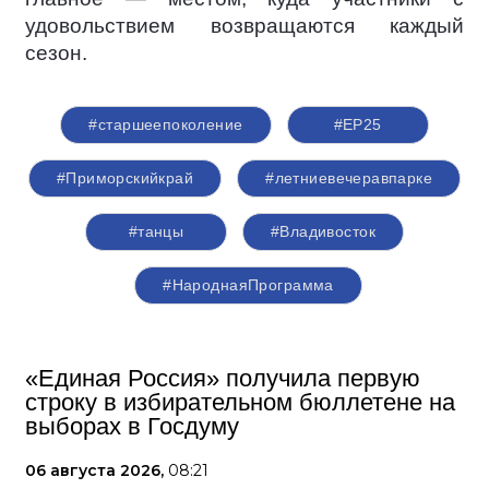
удовольствием возвращаются каждый
сезон.
#старшеепоколение
#ЕР25
#Приморскийкрай
#летниевечеравпарке
#танцы
#Владивосток
#НароднаяПрограмма
«Единая Россия» получила первую
строку в избирательном бюллетене на
выборах в Госдуму
06 августа 2026,
08:21