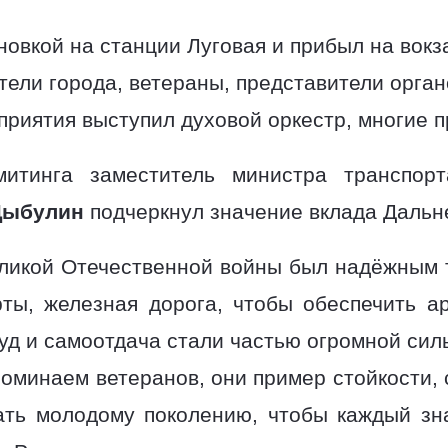
овкой на станции Луговая и прибыл на вокз
ители города, ветераны, представители орга
приятия выступил духовой оркестр, многие 
итинга заместитель министра транспор
Цыбулин
подчеркнул значение вклада Дальне
еликой Отечественной войны был надёжным т
рты, железная дорога, чтобы обеспечить а
уд и самоотдача стали частью огромной силы
оминаем ветеранов, они пример стойкости, 
ать молодому поколению, чтобы каждый з