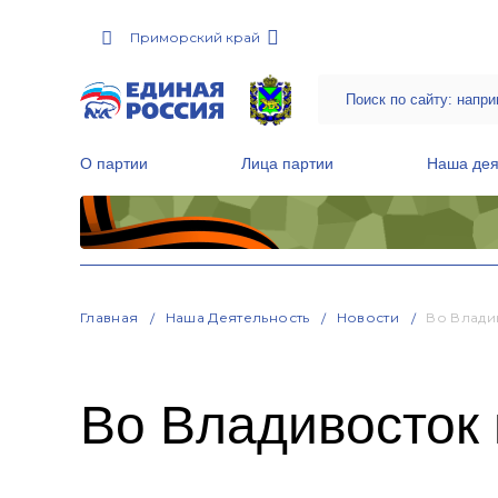
Приморский край
О партии
Лица партии
Наша дея
Местные общественные приемные Партии
Руководитель Региональной обще
Народная программа «Единой России»
Главная
Наша Деятельность
Новости
Во Влади
Во Владивосток