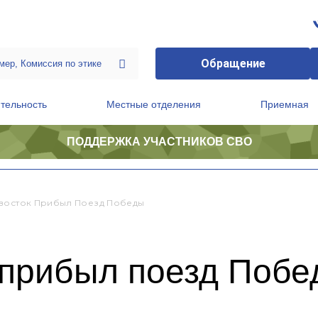
Обращение
тельность
Местные отделения
Приемная
ПОДДЕРЖКА УЧАСТНИКОВ СВО
ственной приемной Председателя Партии
Президиум регионального политического совета
восток Прибыл Поезд Победы
 прибыл поезд Побе