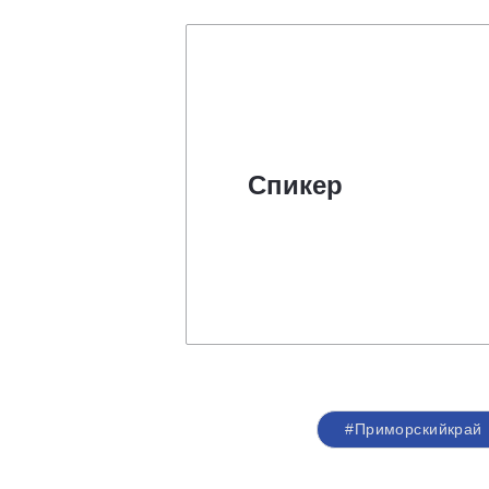
Спикер
#Приморскийкрай