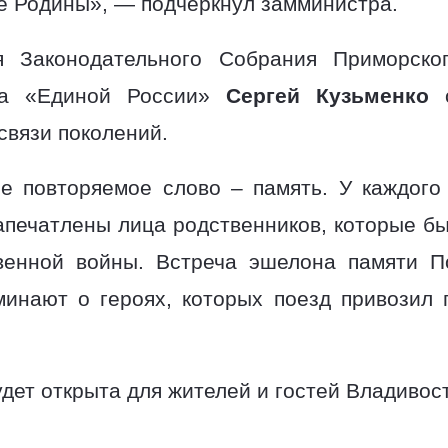
е Родины», — подчеркнул замминистра.
я Законодательного Собрания Приморско
ета «Единой России»
Сергей Кузьменко
о
связи поколений.
е повторяемое слово – память. У каждого
апечатлены лица родственников, которые б
венной войны. Встреча эшелона памяти П
минают о героях, которых поезд привозил
дет открыта для жителей и гостей Владивост