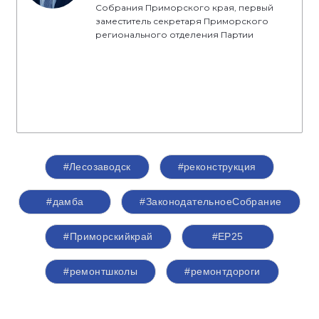
Собрания Приморского края, первый
заместитель секретаря Приморского
регионального отделения Партии
#Лесозаводск
#реконструкция
#дамба
#ЗаконодательноеСобрание
#Приморскийкрай
#ЕР25
#ремонтшколы
#ремонтдороги