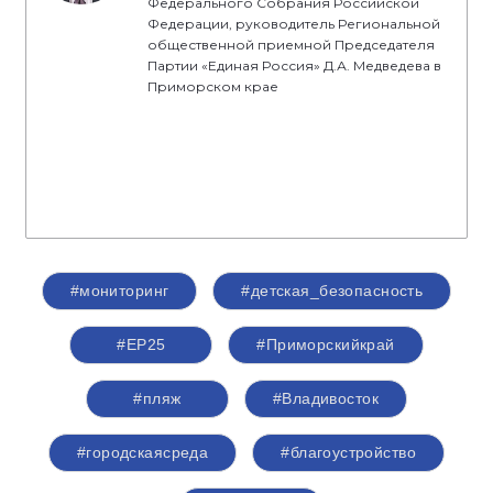
Федерального Собрания Российской
Федерации, руководитель Региональной
общественной приемной Председателя
Партии «Единая Россия» Д.А. Медведева в
Приморском крае
#мониторинг
#детская_безопасность
#ЕР25
#Приморскийкрай
#пляж
#Владивосток
#городскаясреда
#благоустройство