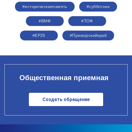
#историческаяпамять
#субботник
#ВМФ
#ТОФ
#ЕР25
#Приморскийкрай
Общественная приемная
Создать обращение