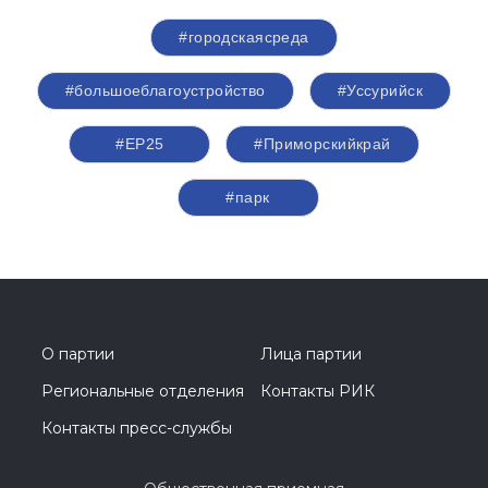
#городскаясреда
#большоеблагоустройство
#Уссурийск
#ЕР25
#Приморскийкрай
#парк
О партии
Лица партии
Региональные отделения
Контакты РИК
Контакты пресс-службы