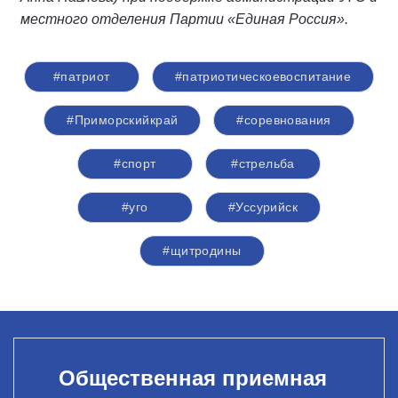
местного отделения Партии «Единая Россия».
#патриот
#патриотическоевоспитание
#Приморскийкрай
#соревнования
#спорт
#стрельба
#уго
#Уссурийск
#щитродины
Общественная приемная