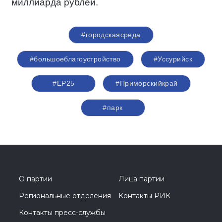
миллиарда рублей.
#городскаясреда
#большоеблагоустройство
#Уссурийск
#ЕР25
#Приморскийкрай
#парк
О партии
Лица партии
Региональные отделения
Контакты РИК
Контакты пресс-службы