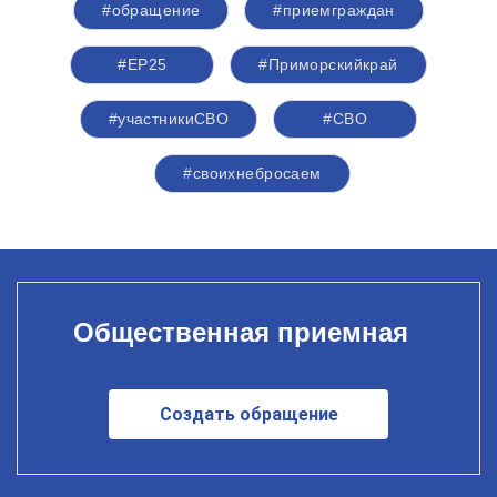
#обращение
#приемграждан
#ЕР25
#Приморскийкрай
#участникиСВО
#СВО
#своихнебросаем
Общественная приемная
Создать обращение