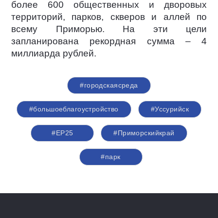
более 600 общественных и дворовых
территорий, парков, скверов и аллей по
всему Приморью. На эти цели
запланирована рекордная сумма – 4
миллиарда рублей.
#городскаясреда
#большоеблагоустройство
#Уссурийск
#ЕР25
#Приморскийкрай
#парк