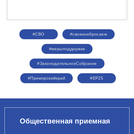
#СВО
#своихнебросаем
#мерыподдержки
#ЗаконодательноеСобрание
#Приморскийкрай
#ЕР25
Общественная приемная