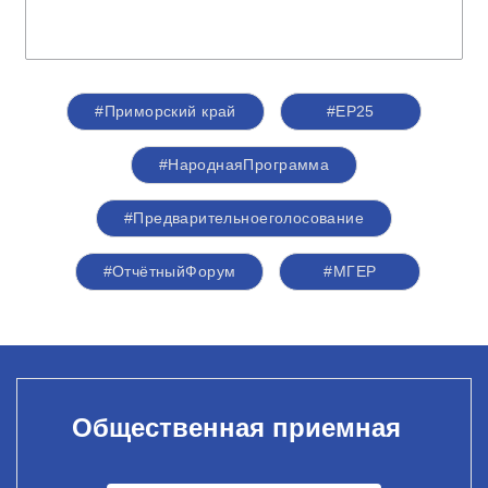
#Приморский край
#ЕР25
#НароднаяПрограмма
#Предварительноеголосование
#ОтчётныйФорум
#‎МГЕР‬
Общественная приемная