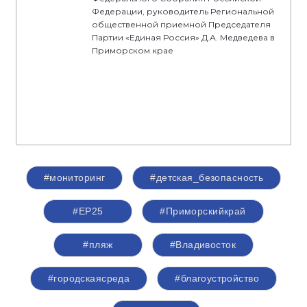
Федерации, руководитель Региональной
общественной приемной Председателя
Партии «Единая Россия» Д.А. Медведева в
Приморском крае
#мониторинг
#детская_безопасность
#ЕР25
#Приморскийкрай
#пляж
#Владивосток
#городскаясреда
#благоустройство