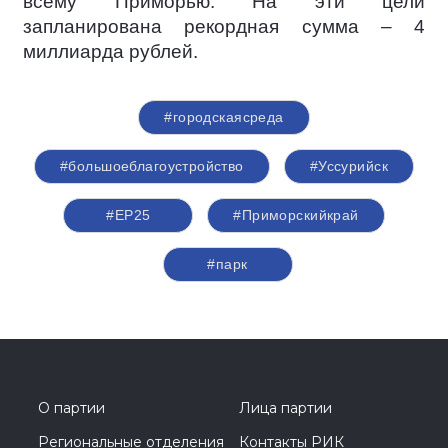
всему Приморью. На эти цели
запланирована рекордная сумма – 4
миллиарда рублей.
#городскаясреда
#большоеблагоустройство
#Уссурийск
#ЕР25
#Приморскийкрай
#парк
О партии
Лица партии
Региональные отделения
Контакты РИК