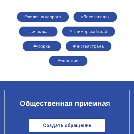
#железнаядорога
#Лесозаводск
#очистка
#Приморскийкрай
#уборка
#чистаястрана
#экология
Общественная приемная
Создать обращение